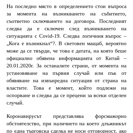
На последно място в определението стои въпроса
за момента на възникването на събитието,
съответно сключването на договора. Последният
следва да е сключен след възникването на
ситуацията с Covid-19. Следва логичния въпрос –
„Кога е възникнал“?. В световен мащаб, вероятно
може да се твърди, че това е датата, на която беше
официално обявена информацията от Китай –
20.01.2020г. За останалите страни, от момента на
установяване на първия случай или пък от
обявяване на извънредна ситуация от страна на
властите. Това е момент, който подлежи на
оспорване и следва да се прецени за всеки отделен
случай.
Коронавирусът представлява форсмажорно
обстоятелство, при наличието на което длъжникът
по една търговска сделка не носи отговорност, ако