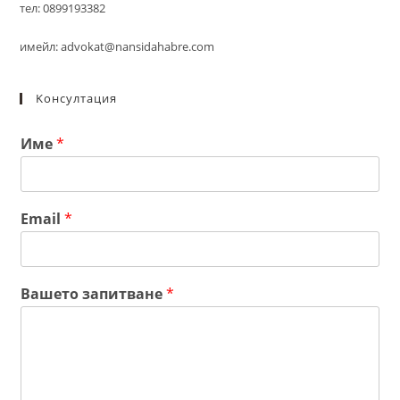
тел: 0899193382
имейл: advokat@nansidahabre.com
Kонсултация
Име
*
Email
*
Вашето запитване
*