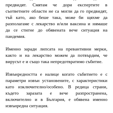
предвидят. Смятам че дори експертите в
съответните области не са могли да го предвидят,
тъй като, ако беше така, може би щяхме да
разполагаме с лекарство и/или ваксина и нямаше
да се стигне до обявената вече ситуация на
пандемия.
Именно заради липсата на превантивни мерки,
както и на лекарство можем да потвърдим, че
вирусът е и също така непредотвратимо събитие.
Извънредността е налице когато събитието е с
параметри извън установените, с характеристики
като изключително/особено. В редица страни,
където заразата е вече разпространена,
включително и в България, е обявена именно
извънредна ситуация.