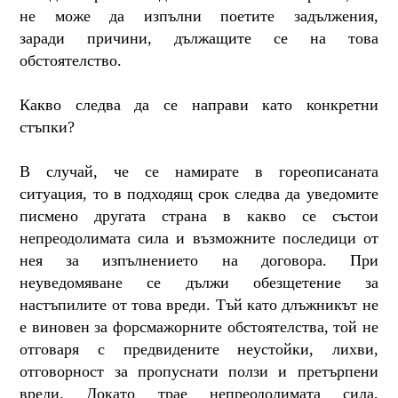
не може да изпълни поетите задължения,
заради причини, дължащите се на това
обстоятелство.
Какво следва да се направи като конкретни
стъпки?
В случай, че се намирате в гореописаната
ситуация, то в подходящ срок следва да уведомите
писмено другата страна в какво се състои
непреодолимата сила и възможните последици от
нея за изпълнението на договора. При
неуведомяване се дължи обезщетение за
настъпилите от това вреди. Тъй като длъжникът не
е виновен за форсмажорните обстоятелства, той не
отговаря с предвидените неустойки, лихви,
отговорност за пропуснати ползи и претърпени
вреди. Докато трае непреодолимата сила,