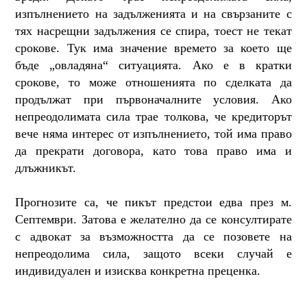
изпълнението на задълженията и на свързаните с
тях насрещни задължения се спира, тоест не текат
срокове. Тук има значение времето за което ще
бъде „овладяна“ ситуацията. Ако е в кратки
срокове, то може отношенията по сделката да
продължат при първоначалните условия. Ако
непреодолимата сила трае толкова, че кредиторът
вече няма интерес от изпълнението, той има право
да прекрати договора, като това право има и
длъжникът.
Прогнозите са, че пикът предстои едва през м.
Септември. Затова е желателно да се консултирате
с адвокат за възможността да се позовете на
непреодолима сила, защото всеки случай е
индивидуален и изисква конкретна преценка.