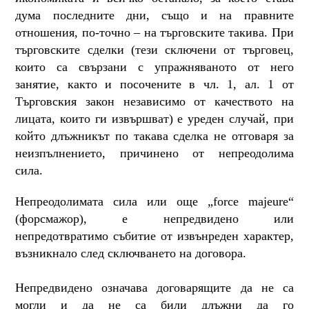
дума последните дни, също и на правните
отношения, по-точно – на търговските такива. При
търговските сделки (тези сключени от търговец,
които са свързани с упражняваното от него
занятие, както и посочените в чл. 1, ал. 1 от
Търговския закон независимо от качеството на
лицата, които ги извършват) е уреден случай, при
който длъжникът по такава сделка не отговаря за
неизпълнението, причинено от непреодолима
сила.
Непреодолимата сила или още „force majeure“
(форсмажор), е непредвидено или
непредотвратимо събитие от извънреден характер,
възникнало след сключването на договора.
Непредвидено означава договарящите да не са
могли и да не са били длъжни да го