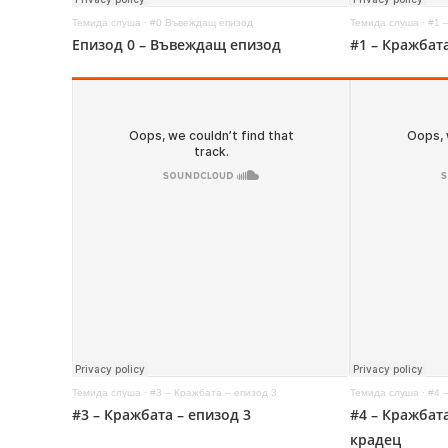
Темида слуша
·
#0 Въвеждащ епизод
Темида слуша
·
#1 
Епизод 0 – Въвеждащ епизод
#1 – Кражбата
Темида слуша
·
#3 – Кражбата – епизод 3
Темида слуша
·
#4 –
#3 – Кражбата – епизод 3
#4 – Кражбата
крадец