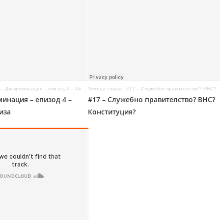
 Дискриминация – епизод 4 – Интервю с Елиза
Темида слуша
·
#17 – Служебно правителство? ВНС? Конституция?
минация – епизод 4 –
#17 – Служебно правителство? ВНС?
иза
Конституция?