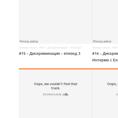
Темида слуша
·
#15 – Дискриминация – епизод 3
Темида слуша
·
#16 –
#15 – Дискриминация – епизод 3
#16 – Дискри
Интервю с Ел