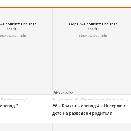
– Бракът – епизод 3
Темида слуша
·
#8 – Бракът – епизод 4 – Интервю с дете на разведени родители
 епизод 3
#8 – Бракът – епизод 4 – Интервю с
дете на разведени родители