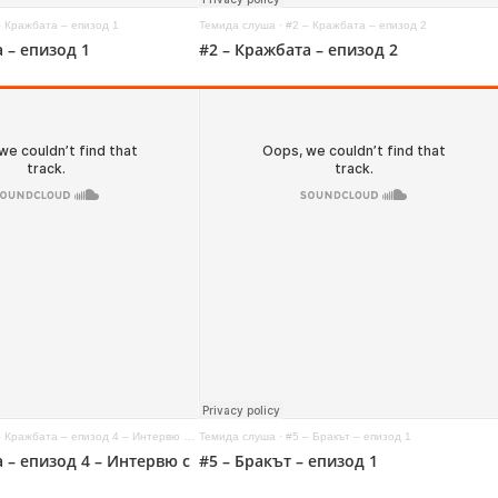
– Кражбата – епизод 1
Темида слуша
·
#2 – Кражбата – епизод 2
 – епизод 1
#2 – Кражбата – епизод 2
 Кражбата – епизод 4 – Интервю с крадец
Темида слуша
·
#5 – Бракът – епизод 1
 – епизод 4 – Интервю с
#5 – Бракът – епизод 1