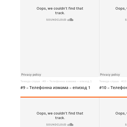
Темида слуша
·
#9 – Телефонна измама – епизод 1
Темида слуша
·
#10
#9 – Телефонна измама – епизод 1
#10 – Телефо