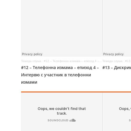
Темида слуша
·
#12 – Телефонна измама – епизод 4 – Интервю с участник в телефонни измами
Темида слуша
·
#13
#12 – Телефонна измама – епизод 4 –
#13 – Дискри
Интервю с участник в телефонни
измами