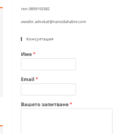
тел: 0899193382
имейл: advokat@nansidahabre.com
Kонсултация
Име
*
Email
*
Вашето запитване
*