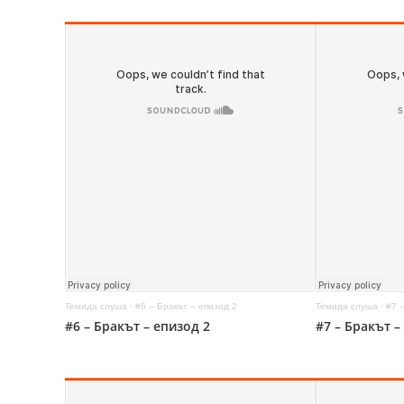
Темида слуша
·
#6 – Бракът – епизод 2
Темида слуша
·
#7 
#6 – Бракът – епизод 2
#7 – Бракът –